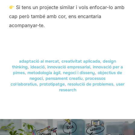
Si tens un projecte similar i vols enfocar-lo amb
cap però també amb cor, ens encantaria
acompanyar-te.
adaptació al mercat
,
creativitat aplicada
,
design
thinking
,
ideació
,
innovació empresarial
,
innovació per a
pimes
,
metodologia àgil
,
negoci i disseny
,
objectius de
negoci
,
pensament creatiu
,
processos
col·laboratius
,
prototipatge
,
resolució de problemes
,
user
research
Navegación