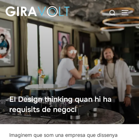
Saltar
Buscar:
al
ALTE
contenido
El Design thinking quan hi ha
requisits de negoci
Imaginem que som una empresa que dissenya