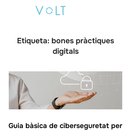
Saltar
Buscar:
al
ALTE
contenido
Etiqueta:
bones pràctiques
digitals
Guia bàsica de ciberseguretat per