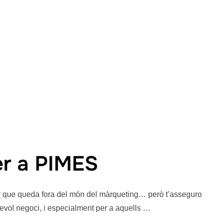
Com treballem
Recursos gratuïts
Buscar:
LinkedIn
ALT
Explica’ns el teu projecte
er a PIMES
lar que queda fora del món del màrqueting… però t’asseguro
sevol negoci, i especialment per a aquells …