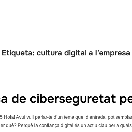
Què oferim
A qui ajudem?
Serveis
Nosaltres
Etiqueta:
cultura digital a l’empresa
ca de ciberseguretat p
 Hola! Avui vull parlar-te d’un tema que, d’entrada, pot semb
er què? Perquè la confiança digital és un actiu clau per a qual