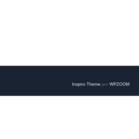
GURETAT PER A PIMES»
Inspiro Theme
por
WPZOOM