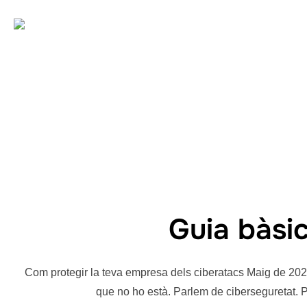
Saltar
al
contenido
Guia bàsi
Com protegir la teva empresa dels ciberatacs Maig de 2025
que no ho està. Parlem de ciberseguretat. P