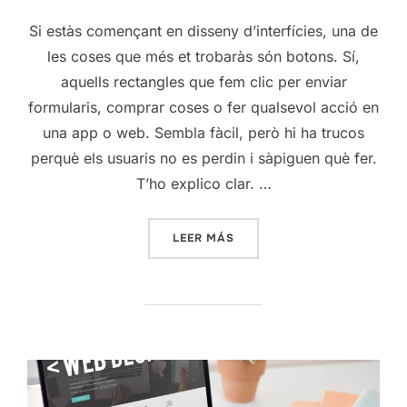
Si estàs començant en disseny d’interfícies, una de
les coses que més et trobaràs són botons. Sí,
aquells rectangles que fem clic per enviar
formularis, comprar coses o fer qualsevol acció en
una app o web. Sembla fàcil, però hi ha trucos
perquè els usuaris no es perdin i sàpiguen què fer.
T’ho explico clar. …
«BOTONS EN UX/UI: ENTÉN-
LEER MÁS