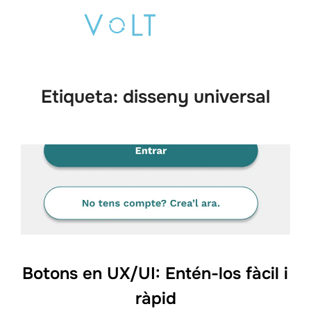
Saltar
Buscar:
al
ALTE
contenido
Etiqueta:
disseny universal
Botons en UX/UI: Entén-los fàcil i
ràpid