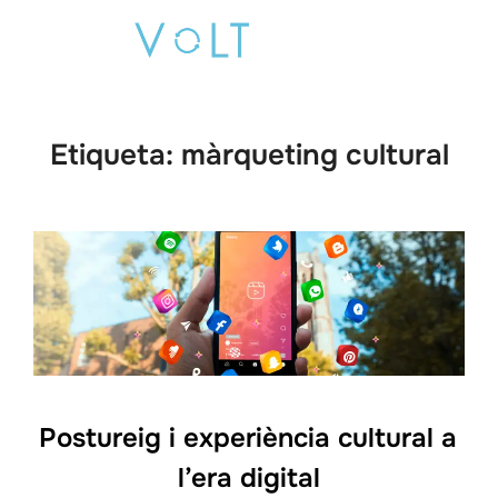
Saltar
Buscar:
al
ALTE
contenido
Etiqueta:
màrqueting cultural
Postureig i experiència cultural a
l’era digital