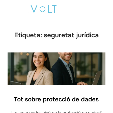
Saltar
Buscar:
al
ALTE
contenido
Etiqueta:
seguretat jurídica
Tot sobre protecció de dades
I tu, com portes això de la protecció de dades?