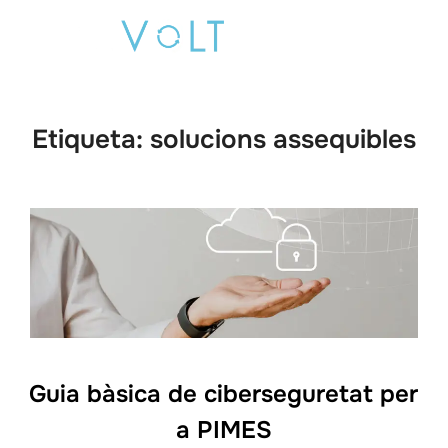
Saltar
Buscar:
al
ALTE
contenido
Etiqueta:
solucions assequibles
Guia bàsica de ciberseguretat per
a PIMES