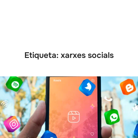
Què oferim
A qui ajudem?
Serveis
Nosaltres
Etiqueta:
xarxes socials