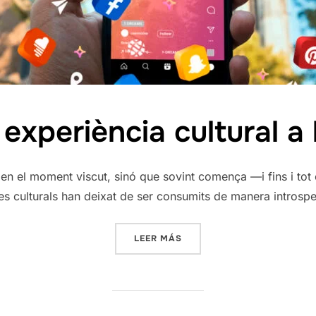
 experiència cultural a l
en el moment viscut, sinó que sovint comença —i fins i tot es
 rutes culturals han deixat de ser consumits de manera intro
«POSTUREIG I EXPERIÈNCIA
LEER MÁS